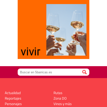
Actualidad
Rutas
Reportajes
Zona DO
Personajes
Vinos y más