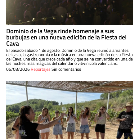
Dominio de la Vega rinde homenaje a sus
burbujas en una nueva edición de la Fiesta del
Cava
El pasado sábado 1 de agosto, Dominio de la Vega reunió a amantes
del cava, la gastronomía y la música en una nueva edición de su Fiesta
del Cava, una cita que crece cada año y que se ha convertido en una de
las noches más mágicas del calendario vitivinícola valenciano.
06/08/2026
Reportajes
Sin comentarios