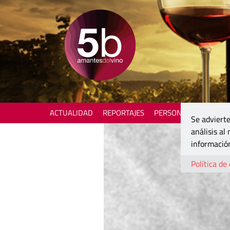
ACTUALIDAD
REPORTAJES
PERSONAJES
ENOTU
Se advierte
análisis al
información
Política de