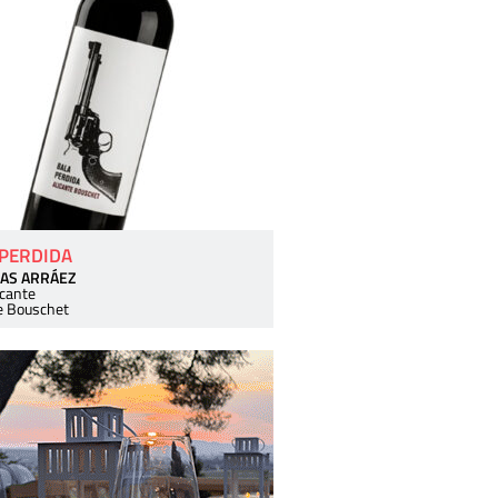
 PERDIDA
AS ARRÁEZ
icante
e Bouschet