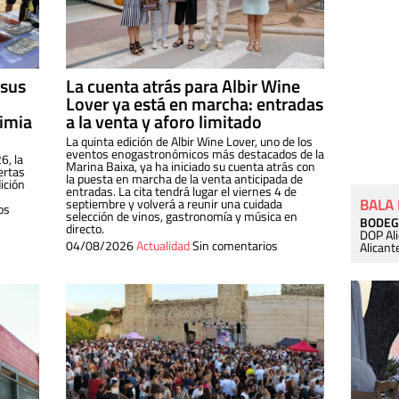
 sus
La cuenta atrás para Albir Wine
Lover ya está en marcha: entradas
dimia
a la venta y aforo limitado
La quinta edición de Albir Wine Lover, uno de los
eventos enogastronómicos más destacados de la
6, la
Marina Baixa, ya ha iniciado su cuenta atrás con
ertas
la puesta en marcha de la venta anticipada de
ición
entradas. La cita tendrá lugar el viernes 4 de
BALA
septiembre y volverá a reunir una cuidada
os
selección de vinos, gastronomía y música en
BODEG
directo.
DOP Al
04/08/2026
Actualidad
Sin comentarios
Alicant