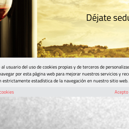
Déjate sedu
RISMO
ZONA DO
VINOS Y MÁS
GASTRONOMÍA
BLOGS
5B
 al usuario del uso de cookies propias y de terceros de personaliza
 navegar por esta página web para mejorar nuestros servicios y rec
 estrictamente estadística de la navegación en nuestro sitio web.
 cookies
Acepto