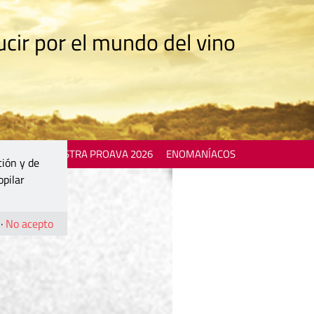
cir por el mundo del vino
 EVENTS
MOSTRA PROAVA 2026
ENOMANÍACOS
ción y de
opilar
·
No acepto