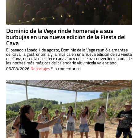
Dominio de la Vega rinde homenaje a sus
burbujas en una nueva edición de la Fiesta del
Cava
El pasado sábado 1 de agosto, Dominio de la Vega reunió a amantes
del cava, la gastronomía y la música en una nueva edición de su Fiesta
del Cava, una cita que crece cada año y que se ha convertido en una de
las noches más mágicas del calendario vitivinícola valenciano.
06/08/2026
Reportajes
Sin comentarios