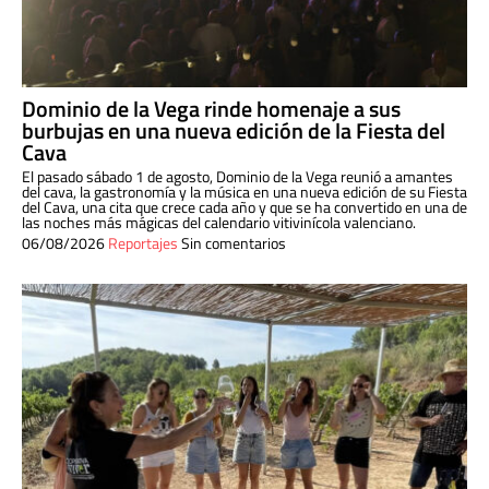
Dominio de la Vega rinde homenaje a sus
burbujas en una nueva edición de la Fiesta del
Cava
El pasado sábado 1 de agosto, Dominio de la Vega reunió a amantes
del cava, la gastronomía y la música en una nueva edición de su Fiesta
del Cava, una cita que crece cada año y que se ha convertido en una de
las noches más mágicas del calendario vitivinícola valenciano.
06/08/2026
Reportajes
Sin comentarios