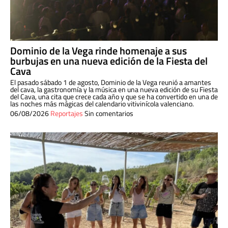
Dominio de la Vega rinde homenaje a sus
burbujas en una nueva edición de la Fiesta del
Cava
El pasado sábado 1 de agosto, Dominio de la Vega reunió a amantes
del cava, la gastronomía y la música en una nueva edición de su Fiesta
del Cava, una cita que crece cada año y que se ha convertido en una de
las noches más mágicas del calendario vitivinícola valenciano.
06/08/2026
Reportajes
Sin comentarios