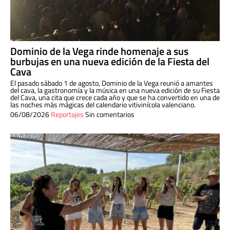
Dominio de la Vega rinde homenaje a sus
burbujas en una nueva edición de la Fiesta del
Cava
El pasado sábado 1 de agosto, Dominio de la Vega reunió a amantes
del cava, la gastronomía y la música en una nueva edición de su Fiesta
del Cava, una cita que crece cada año y que se ha convertido en una de
las noches más mágicas del calendario vitivinícola valenciano.
06/08/2026
Reportajes
Sin comentarios