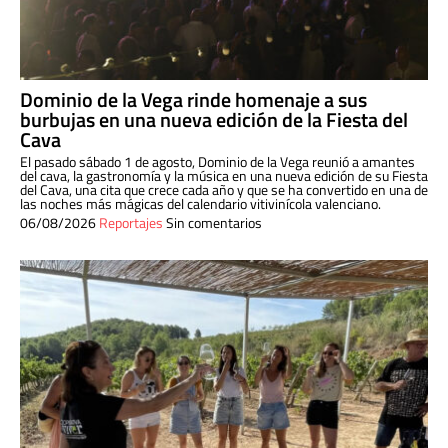
Dominio de la Vega rinde homenaje a sus
burbujas en una nueva edición de la Fiesta del
Cava
El pasado sábado 1 de agosto, Dominio de la Vega reunió a amantes
del cava, la gastronomía y la música en una nueva edición de su Fiesta
del Cava, una cita que crece cada año y que se ha convertido en una de
las noches más mágicas del calendario vitivinícola valenciano.
06/08/2026
Reportajes
Sin comentarios