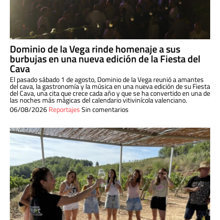
Dominio de la Vega rinde homenaje a sus
burbujas en una nueva edición de la Fiesta del
Cava
El pasado sábado 1 de agosto, Dominio de la Vega reunió a amantes
del cava, la gastronomía y la música en una nueva edición de su Fiesta
del Cava, una cita que crece cada año y que se ha convertido en una de
las noches más mágicas del calendario vitivinícola valenciano.
06/08/2026
Reportajes
Sin comentarios