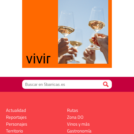
Actualidad
Rutas
Reportajes
Zona DO
Personajes
Vinos y más
Territorio
Gastronomía