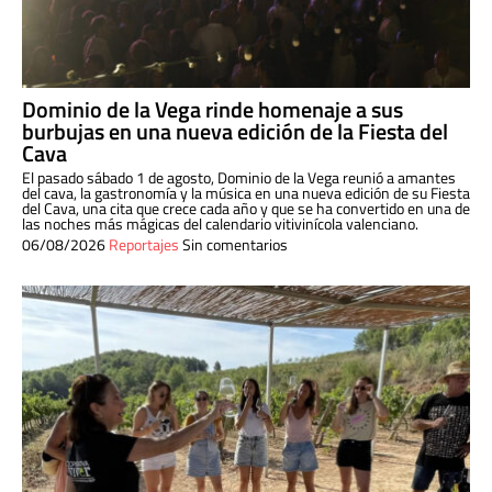
Dominio de la Vega rinde homenaje a sus
burbujas en una nueva edición de la Fiesta del
Cava
El pasado sábado 1 de agosto, Dominio de la Vega reunió a amantes
del cava, la gastronomía y la música en una nueva edición de su Fiesta
del Cava, una cita que crece cada año y que se ha convertido en una de
las noches más mágicas del calendario vitivinícola valenciano.
06/08/2026
Reportajes
Sin comentarios