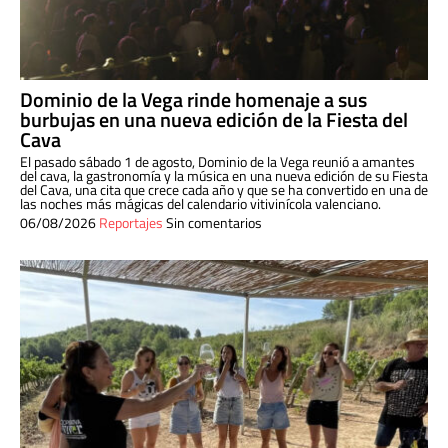
Dominio de la Vega rinde homenaje a sus
burbujas en una nueva edición de la Fiesta del
Cava
El pasado sábado 1 de agosto, Dominio de la Vega reunió a amantes
del cava, la gastronomía y la música en una nueva edición de su Fiesta
del Cava, una cita que crece cada año y que se ha convertido en una de
las noches más mágicas del calendario vitivinícola valenciano.
06/08/2026
Reportajes
Sin comentarios