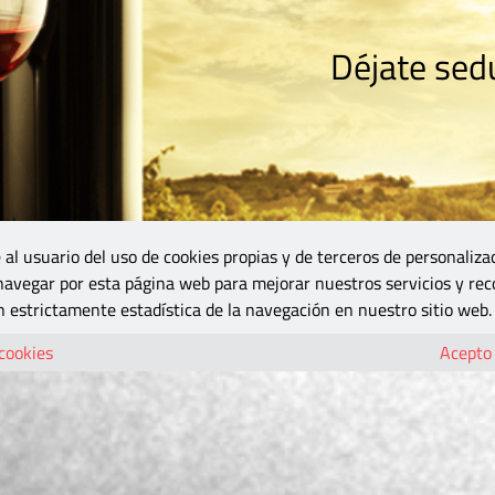
Déjate sedu
RISMO
ZONA DO
VINOS Y MÁS
GASTRONOMÍA
BLOGS
5B
 al usuario del uso de cookies propias y de terceros de personaliza
 navegar por esta página web para mejorar nuestros servicios y rec
 estrictamente estadística de la navegación en nuestro sitio web.
 cookies
Acepto