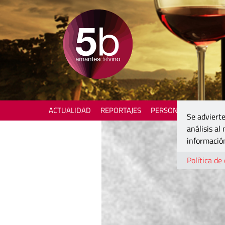
ACTUALIDAD
REPORTAJES
PERSONAJES
ENOTU
Se advierte
análisis al
información
Política de