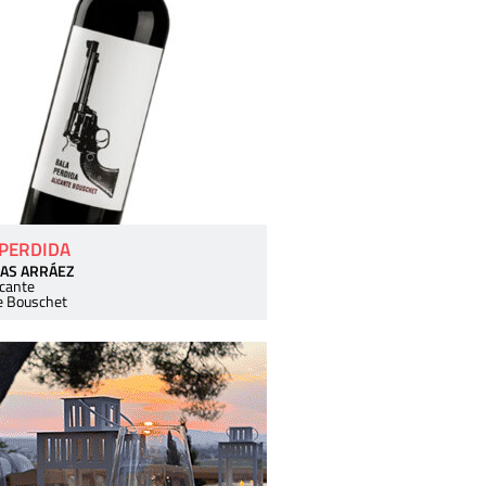
 PERDIDA
AS ARRÁEZ
icante
e Bouschet