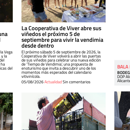
La Cooperativa de Viver abre sus
una
viñedos el próximo 5 de
l
septiembre para vivir la vendimia
desde dentro
 la Vega
El próximo sábado 5 de septiembre de 2026, la
 y la
Cooperativa de Viver volverá a abrir las puertas
del
de sus viñedos para celebrar una nueva edición
 ha
de ‘Tiempo de Vendimia’, una propuesta de
BALA
cas del
enoturismo que invita a descubrir uno de los
momentos más esperados del calendario
BODEG
vitivinícola.
DOP Al
Alicant
05/08/2026
Actualidad
Sin comentarios