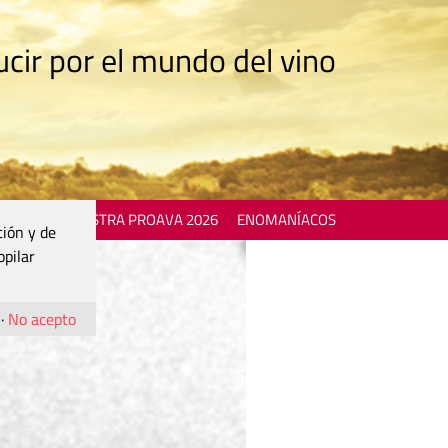
cir por el mundo del vino
 EVENTS
MOSTRA PROAVA 2026
ENOMANÍACOS
ción y de
opilar
·
No acepto