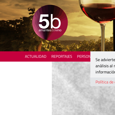
ACTUALIDAD
REPORTAJES
PERSONAJES
ENOTU
Se advierte
análisis al
información
Política de