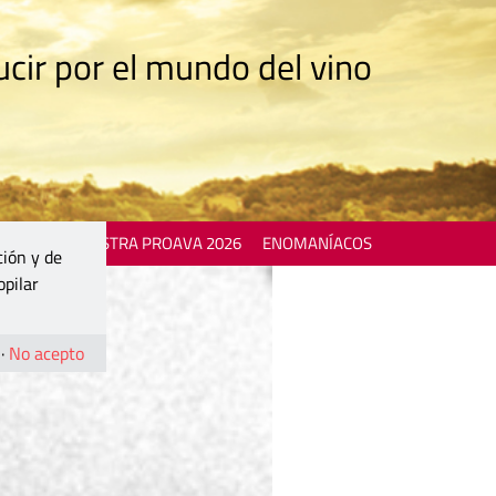
cir por el mundo del vino
 EVENTS
MOSTRA PROAVA 2026
ENOMANÍACOS
ción y de
opilar
·
No acepto