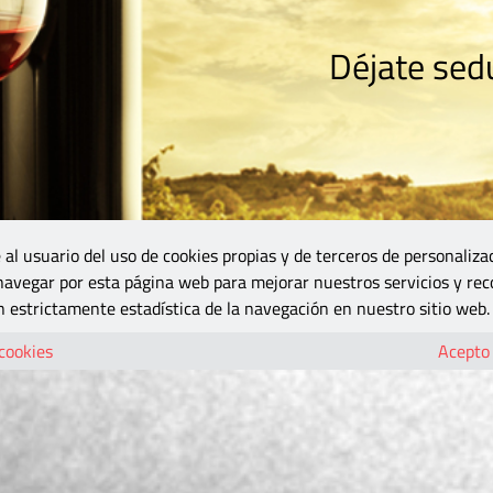
Déjate sedu
RISMO
ZONA DO
VINOS Y MÁS
GASTRONOMÍA
BLOGS
5B
 al usuario del uso de cookies propias y de terceros de personaliza
 navegar por esta página web para mejorar nuestros servicios y rec
 estrictamente estadística de la navegación en nuestro sitio web.
 cookies
Acepto