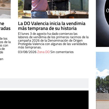
ine
La DO Valencia inicia la vendimia
radas
más temprana de su historia
El lunes 3 de agosto ha dado comienzo las
labores de vendimia de los primeros racimos de la
de los
campaña 2026 de la Denominación de Origen
s de la
Protegida Valencia con algunas de las variedades
ás con
más tempranas.
a de
03/08/2026
Zona DO
Sin comentarios
 de
 en