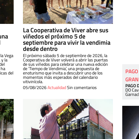
La Cooperativa de Viver abre sus
una
viñedos el próximo 5 de
l
septiembre para vivir la vendimia
desde dentro
 la Vega
El próximo sábado 5 de septiembre de 2026, la
 y la
Cooperativa de Viver volverá a abrir las puertas
del
de sus viñedos para celebrar una nueva edición
 ha
de ‘Tiempo de Vendimia’, una propuesta de
PAGO
cas del
enoturismo que invita a descubrir uno de los
momentos más esperados del calendario
GRAN
vitivinícola.
PAGO 
05/08/2026
Actualidad
Sin comentarios
DO Cav
Garnac