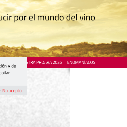
cir por el mundo del vino
 EVENTS
MOSTRA PROAVA 2026
ENOMANÍACOS
ción y de
opilar
·
No acepto