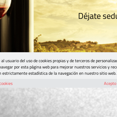
Déjate sedu
RISMO
ZONA DO
VINOS Y MÁS
GASTRONOMÍA
BLOGS
5B
 al usuario del uso de cookies propias y de terceros de personaliza
 navegar por esta página web para mejorar nuestros servicios y rec
 estrictamente estadística de la navegación en nuestro sitio web.
 cookies
Acepto