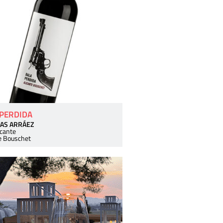
 PERDIDA
AS ARRÁEZ
icante
e Bouschet