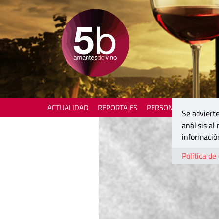
ACTUALIDAD
REPORTAJES
PERSONAJES
ENOTU
Se advierte
análisis al
información
Política de