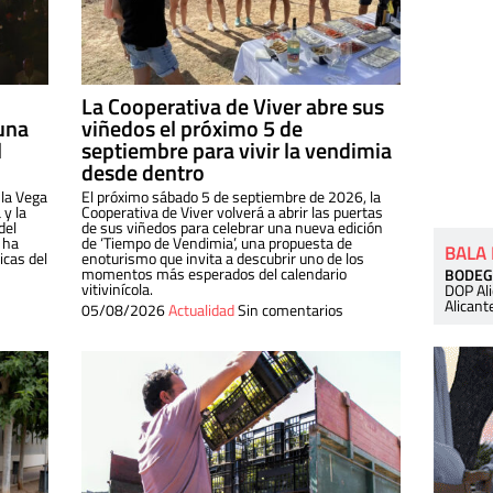
La Cooperativa de Viver abre sus
una
viñedos el próximo 5 de
l
septiembre para vivir la vendimia
desde dentro
 la Vega
El próximo sábado 5 de septiembre de 2026, la
 y la
Cooperativa de Viver volverá a abrir las puertas
del
de sus viñedos para celebrar una nueva edición
 ha
de ‘Tiempo de Vendimia’, una propuesta de
BALA
cas del
enoturismo que invita a descubrir uno de los
momentos más esperados del calendario
BODEG
vitivinícola.
DOP Al
Alicant
05/08/2026
Actualidad
Sin comentarios