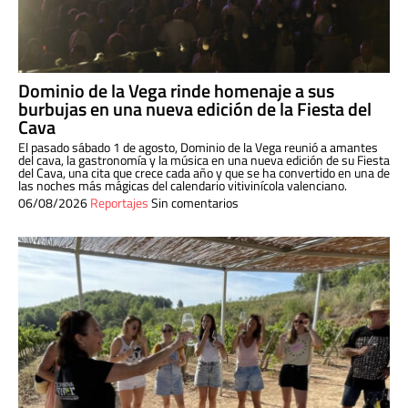
Dominio de la Vega rinde homenaje a sus
burbujas en una nueva edición de la Fiesta del
Cava
El pasado sábado 1 de agosto, Dominio de la Vega reunió a amantes
del cava, la gastronomía y la música en una nueva edición de su Fiesta
del Cava, una cita que crece cada año y que se ha convertido en una de
las noches más mágicas del calendario vitivinícola valenciano.
06/08/2026
Reportajes
Sin comentarios