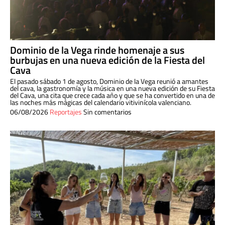
Dominio de la Vega rinde homenaje a sus
burbujas en una nueva edición de la Fiesta del
Cava
El pasado sábado 1 de agosto, Dominio de la Vega reunió a amantes
del cava, la gastronomía y la música en una nueva edición de su Fiesta
del Cava, una cita que crece cada año y que se ha convertido en una de
las noches más mágicas del calendario vitivinícola valenciano.
06/08/2026
Reportajes
Sin comentarios