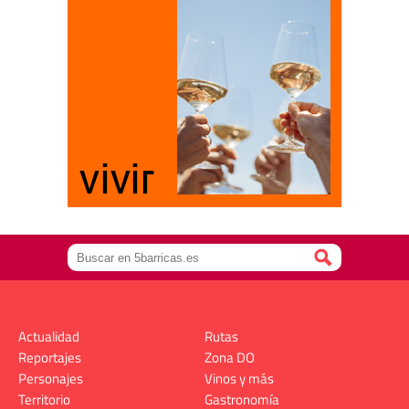
Actualidad
Rutas
Reportajes
Zona DO
Personajes
Vinos y más
Territorio
Gastronomía