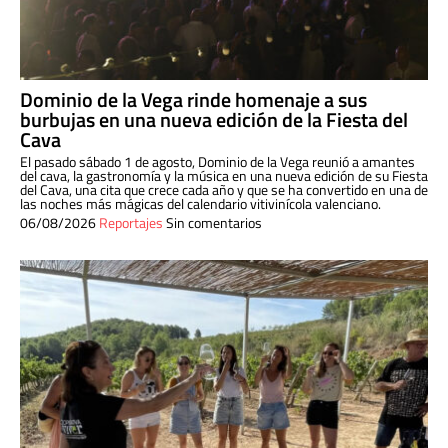
Dominio de la Vega rinde homenaje a sus
burbujas en una nueva edición de la Fiesta del
Cava
El pasado sábado 1 de agosto, Dominio de la Vega reunió a amantes
del cava, la gastronomía y la música en una nueva edición de su Fiesta
del Cava, una cita que crece cada año y que se ha convertido en una de
las noches más mágicas del calendario vitivinícola valenciano.
06/08/2026
Reportajes
Sin comentarios