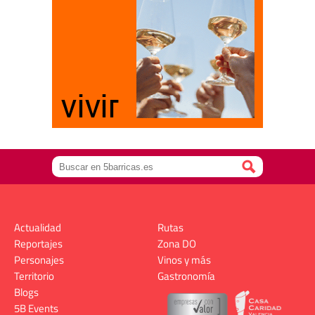
Actualidad
Rutas
Reportajes
Zona DO
Personajes
Vinos y más
Territorio
Gastronomía
Blogs
5B Events