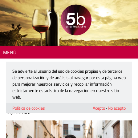
MENÚ
Inicio
>
Zona DO
> Tim Atkin sitúa de nuevo a Pepe Mendoza entre los
grandes nombres del vino español
Se advierte al usuario del uso de cookies propias y de terceros
de personalización y de análisis al navegar por esta página web
Tim Atkin sitúa de nuevo a Pepe
para mejorar nuestros servicios y recopilar información
Mendoza entre los grandes nombres
estrictamente estadística de la navegación en nuestro sitio
del vino español
web.
Política de cookies
Acepto
·
No acepto
30 junio, 2026