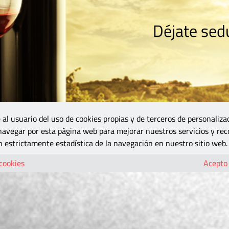
Déjate sedu
RISMO
ZONA DO
VINOS Y MÁS
GASTRONOMÍA
BLOGS
5B
 al usuario del uso de cookies propias y de terceros de personaliza
 navegar por esta página web para mejorar nuestros servicios y rec
 estrictamente estadística de la navegación en nuestro sitio web.
 cookies
Acepto