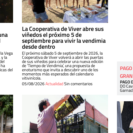
La Cooperativa de Viver abre sus
una
viñedos el próximo 5 de
l
septiembre para vivir la vendimia
desde dentro
 la Vega
El próximo sábado 5 de septiembre de 2026, la
 y la
Cooperativa de Viver volverá a abrir las puertas
del
de sus viñedos para celebrar una nueva edición
 ha
de ‘Tiempo de Vendimia’, una propuesta de
PAGO
cas del
enoturismo que invita a descubrir uno de los
momentos más esperados del calendario
GRAN
vitivinícola.
PAGO 
05/08/2026
Actualidad
Sin comentarios
DO Cav
Garnac