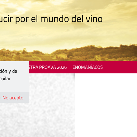
cir por el mundo del vino
 EVENTS
MOSTRA PROAVA 2026
ENOMANÍACOS
ción y de
opilar
·
No acepto