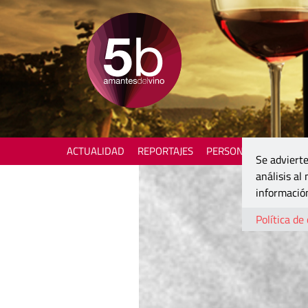
ACTUALIDAD
REPORTAJES
PERSONAJES
ENOTU
Se advierte
análisis al
información
Política de