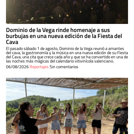
Dominio de la Vega rinde homenaje a sus
burbujas en una nueva edición de la Fiesta del
Cava
El pasado sábado 1 de agosto, Dominio de la Vega reunió a amantes
del cava, la gastronomía y la música en una nueva edición de su Fiesta
del Cava, una cita que crece cada año y que se ha convertido en una de
las noches más mágicas del calendario vitivinícola valenciano.
06/08/2026
Reportajes
Sin comentarios