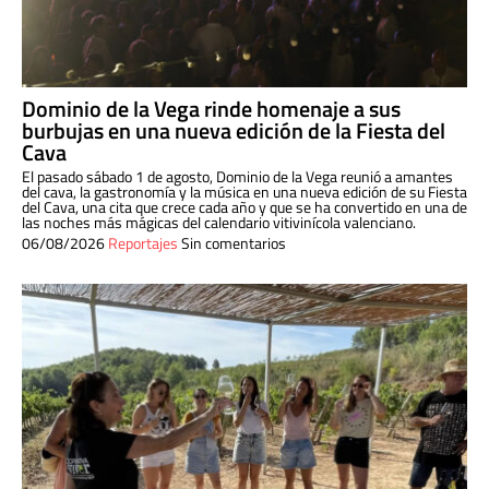
Dominio de la Vega rinde homenaje a sus
burbujas en una nueva edición de la Fiesta del
Cava
El pasado sábado 1 de agosto, Dominio de la Vega reunió a amantes
del cava, la gastronomía y la música en una nueva edición de su Fiesta
del Cava, una cita que crece cada año y que se ha convertido en una de
las noches más mágicas del calendario vitivinícola valenciano.
06/08/2026
Reportajes
Sin comentarios