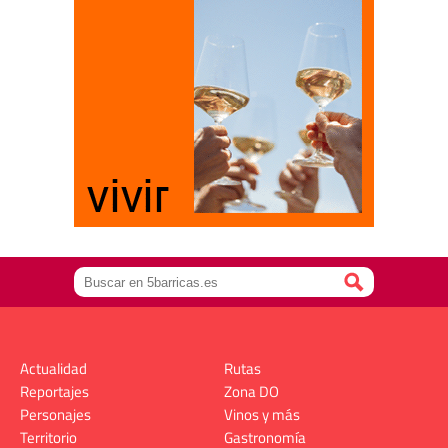
Actualidad
Rutas
Reportajes
Zona DO
Personajes
Vinos y más
Territorio
Gastronomía