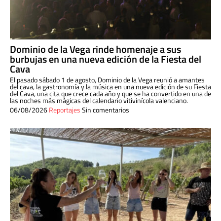
Dominio de la Vega rinde homenaje a sus
burbujas en una nueva edición de la Fiesta del
Cava
El pasado sábado 1 de agosto, Dominio de la Vega reunió a amantes
del cava, la gastronomía y la música en una nueva edición de su Fiesta
del Cava, una cita que crece cada año y que se ha convertido en una de
las noches más mágicas del calendario vitivinícola valenciano.
06/08/2026
Reportajes
Sin comentarios