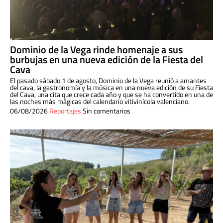
Dominio de la Vega rinde homenaje a sus
burbujas en una nueva edición de la Fiesta del
Cava
El pasado sábado 1 de agosto, Dominio de la Vega reunió a amantes
del cava, la gastronomía y la música en una nueva edición de su Fiesta
del Cava, una cita que crece cada año y que se ha convertido en una de
las noches más mágicas del calendario vitivinícola valenciano.
06/08/2026
Reportajes
Sin comentarios