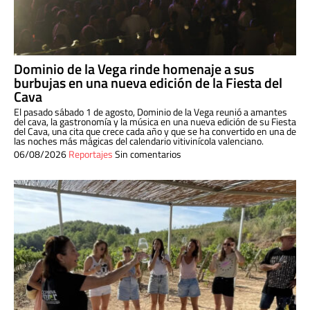
Dominio de la Vega rinde homenaje a sus
burbujas en una nueva edición de la Fiesta del
Cava
El pasado sábado 1 de agosto, Dominio de la Vega reunió a amantes
del cava, la gastronomía y la música en una nueva edición de su Fiesta
del Cava, una cita que crece cada año y que se ha convertido en una de
las noches más mágicas del calendario vitivinícola valenciano.
06/08/2026
Reportajes
Sin comentarios