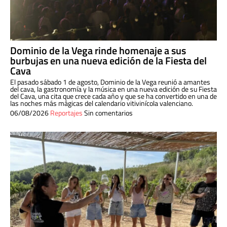
Dominio de la Vega rinde homenaje a sus
burbujas en una nueva edición de la Fiesta del
Cava
El pasado sábado 1 de agosto, Dominio de la Vega reunió a amantes
del cava, la gastronomía y la música en una nueva edición de su Fiesta
del Cava, una cita que crece cada año y que se ha convertido en una de
las noches más mágicas del calendario vitivinícola valenciano.
06/08/2026
Reportajes
Sin comentarios