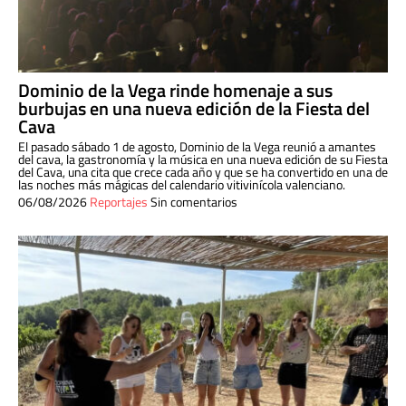
Dominio de la Vega rinde homenaje a sus
burbujas en una nueva edición de la Fiesta del
Cava
El pasado sábado 1 de agosto, Dominio de la Vega reunió a amantes
del cava, la gastronomía y la música en una nueva edición de su Fiesta
del Cava, una cita que crece cada año y que se ha convertido en una de
las noches más mágicas del calendario vitivinícola valenciano.
06/08/2026
Reportajes
Sin comentarios