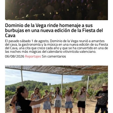
Dominio de la Vega rinde homenaje a sus
burbujas en una nueva edición de la Fiesta del
Cava
El pasado sábado 1 de agosto, Dominio de la Vega reunió a amantes
del cava, la gastronomía y la música en una nueva edición de su Fiesta
del Cava, una cita que crece cada año y que se ha convertido en una de
las noches más mágicas del calendario vitivinícola valenciano.
06/08/2026
Reportajes
Sin comentarios