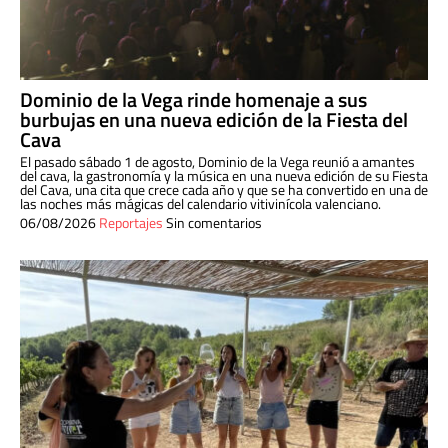
Dominio de la Vega rinde homenaje a sus
burbujas en una nueva edición de la Fiesta del
Cava
El pasado sábado 1 de agosto, Dominio de la Vega reunió a amantes
del cava, la gastronomía y la música en una nueva edición de su Fiesta
del Cava, una cita que crece cada año y que se ha convertido en una de
las noches más mágicas del calendario vitivinícola valenciano.
06/08/2026
Reportajes
Sin comentarios