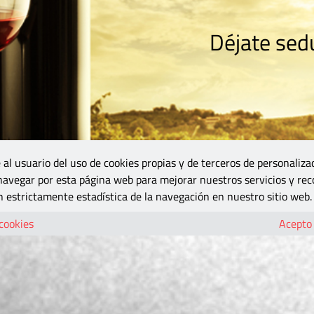
Déjate sedu
RISMO
ZONA DO
VINOS Y MÁS
GASTRONOMÍA
BLOGS
5B
 al usuario del uso de cookies propias y de terceros de personaliza
 navegar por esta página web para mejorar nuestros servicios y rec
 estrictamente estadística de la navegación en nuestro sitio web.
 cookies
Acepto