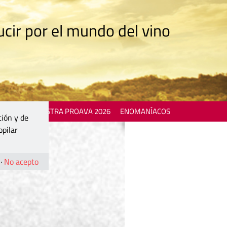
cir por el mundo del vino
 EVENTS
MOSTRA PROAVA 2026
ENOMANÍACOS
ción y de
opilar
·
No acepto