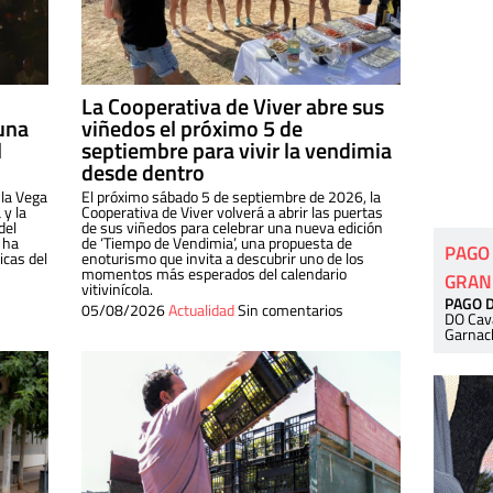
La Cooperativa de Viver abre sus
una
viñedos el próximo 5 de
l
septiembre para vivir la vendimia
desde dentro
 la Vega
El próximo sábado 5 de septiembre de 2026, la
 y la
Cooperativa de Viver volverá a abrir las puertas
del
de sus viñedos para celebrar una nueva edición
 ha
de ‘Tiempo de Vendimia’, una propuesta de
PAGO
cas del
enoturismo que invita a descubrir uno de los
momentos más esperados del calendario
GRAN
vitivinícola.
PAGO 
05/08/2026
Actualidad
Sin comentarios
DO Cav
Garnac