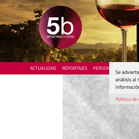
ACTUALIDAD
REPORTAJES
PERSONAJES
ENOTU
Se advierte
análisis al
información
Política de