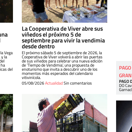
La Cooperativa de Viver abre sus
una
viñedos el próximo 5 de
l
septiembre para vivir la vendimia
desde dentro
 la Vega
El próximo sábado 5 de septiembre de 2026, la
 y la
Cooperativa de Viver volverá a abrir las puertas
del
de sus viñedos para celebrar una nueva edición
 ha
de ‘Tiempo de Vendimia’, una propuesta de
PAGO
cas del
enoturismo que invita a descubrir uno de los
momentos más esperados del calendario
GRAN
vitivinícola.
PAGO 
05/08/2026
Actualidad
Sin comentarios
DO Cav
Garnac