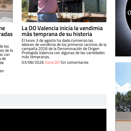
ine
La DO Valencia inicia la vendimia
radas
más temprana de su historia
El lunes 3 de agosto ha dado comienzo las
labores de vendimia de los primeros racimos de la
de los
campaña 2026 de la Denominación de Origen
s de la
Protegida Valencia con algunas de las variedades
ás con
más tempranas.
a de
03/08/2026
Zona DO
Sin comentarios
 de
 en