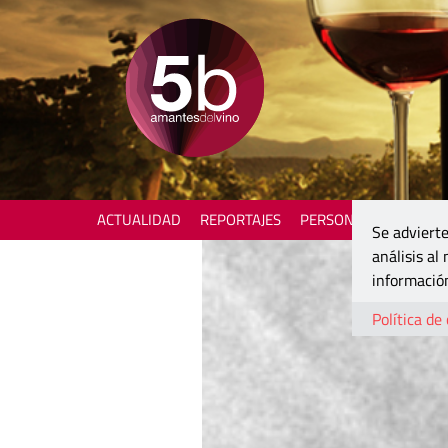
ACTUALIDAD
REPORTAJES
PERSONAJES
ENOTU
Se advierte
análisis al
información
Política de