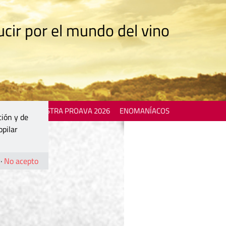
cir por el mundo del vino
 EVENTS
MOSTRA PROAVA 2026
ENOMANÍACOS
ción y de
opilar
·
No acepto