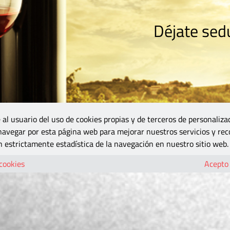
Déjate sedu
RISMO
ZONA DO
VINOS Y MÁS
GASTRONOMÍA
BLOGS
5B
 al usuario del uso de cookies propias y de terceros de personaliza
 navegar por esta página web para mejorar nuestros servicios y rec
 estrictamente estadística de la navegación en nuestro sitio web.
 cookies
Acepto