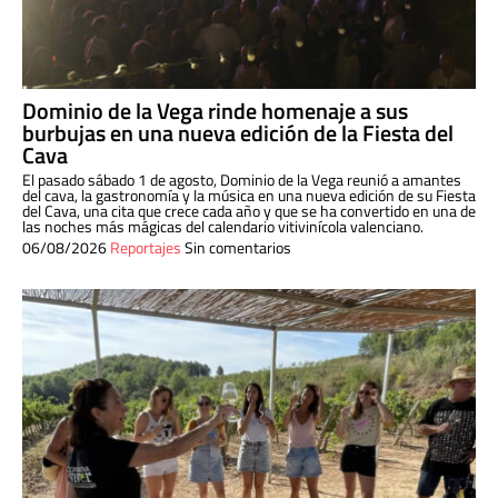
Dominio de la Vega rinde homenaje a sus
burbujas en una nueva edición de la Fiesta del
Cava
El pasado sábado 1 de agosto, Dominio de la Vega reunió a amantes
del cava, la gastronomía y la música en una nueva edición de su Fiesta
del Cava, una cita que crece cada año y que se ha convertido en una de
las noches más mágicas del calendario vitivinícola valenciano.
06/08/2026
Reportajes
Sin comentarios