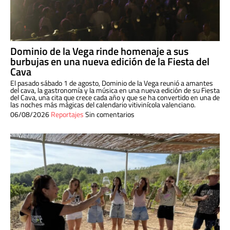
Dominio de la Vega rinde homenaje a sus
burbujas en una nueva edición de la Fiesta del
Cava
El pasado sábado 1 de agosto, Dominio de la Vega reunió a amantes
del cava, la gastronomía y la música en una nueva edición de su Fiesta
del Cava, una cita que crece cada año y que se ha convertido en una de
las noches más mágicas del calendario vitivinícola valenciano.
06/08/2026
Reportajes
Sin comentarios