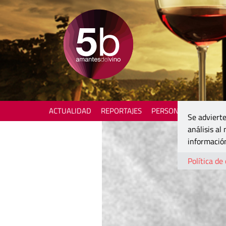
ACTUALIDAD
REPORTAJES
PERSONAJES
ENOTU
Se advierte
análisis al
información
Política de