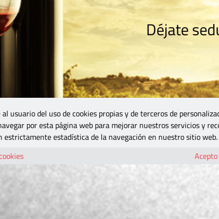
Déjate sedu
RISMO
ZONA DO
VINOS Y MÁS
GASTRONOMÍA
BLOGS
5B
 al usuario del uso de cookies propias y de terceros de personaliza
 navegar por esta página web para mejorar nuestros servicios y rec
 estrictamente estadística de la navegación en nuestro sitio web.
 cookies
Acepto