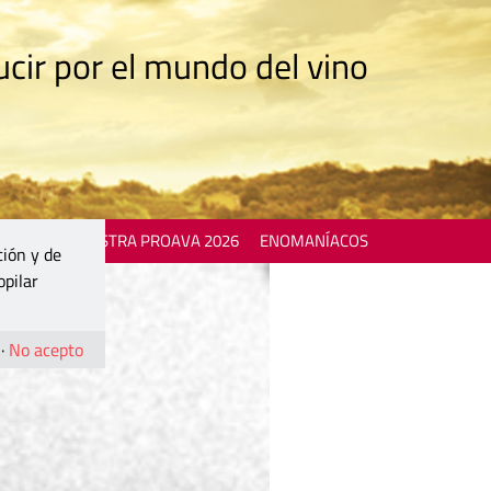
cir por el mundo del vino
 EVENTS
MOSTRA PROAVA 2026
ENOMANÍACOS
ción y de
opilar
·
No acepto