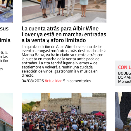
 sus
La cuenta atrás para Albir Wine
Lover ya está en marcha: entradas
dimia
a la venta y aforo limitado
La quinta edición de Albir Wine Lover, uno de los
eventos enogastronómicos más destacados de la
6, la
Marina Baixa, ya ha iniciado su cuenta atrás con
ertas
la puesta en marcha de la venta anticipada de
ición
entradas. La cita tendrá lugar el viernes 4 de
CON 
septiembre y volverá a reunir una cuidada
os
selección de vinos, gastronomía y música en
BODEG
directo.
DOP Al
04/08/2026
Actualidad
Sin comentarios
Monast