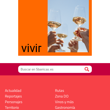
Actualidad
Rutas
Reportajes
Zona DO
Personajes
Vinos y más
Territorio
Gastronomía