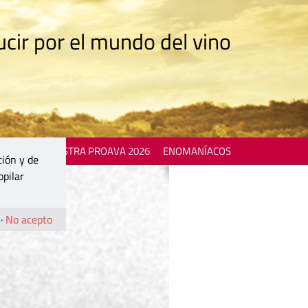
cir por el mundo del vino
 EVENTS
MOSTRA PROAVA 2026
ENOMANÍACOS
ción y de
opilar
·
No acepto