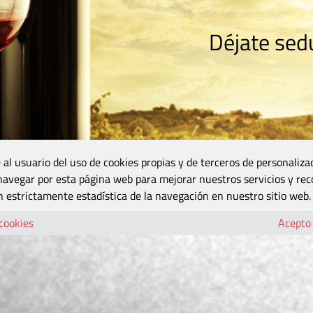
Déjate sedu
RISMO
ZONA DO
VINOS Y MÁS
GASTRONOMÍA
BLOGS
5B
 al usuario del uso de cookies propias y de terceros de personaliza
 navegar por esta página web para mejorar nuestros servicios y rec
 estrictamente estadística de la navegación en nuestro sitio web.
 cookies
Acepto