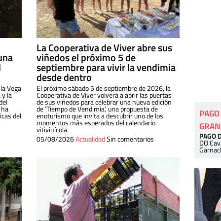
La Cooperativa de Viver abre sus
una
viñedos el próximo 5 de
l
septiembre para vivir la vendimia
desde dentro
 la Vega
El próximo sábado 5 de septiembre de 2026, la
 y la
Cooperativa de Viver volverá a abrir las puertas
del
de sus viñedos para celebrar una nueva edición
 ha
de ‘Tiempo de Vendimia’, una propuesta de
PAGO
cas del
enoturismo que invita a descubrir uno de los
momentos más esperados del calendario
GRAN
vitivinícola.
PAGO 
05/08/2026
Actualidad
Sin comentarios
DO Cav
Garnac