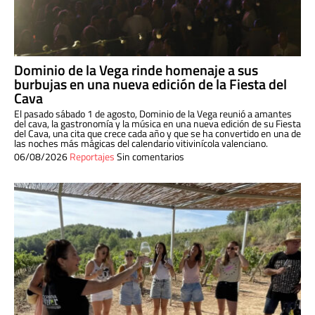
Dominio de la Vega rinde homenaje a sus
burbujas en una nueva edición de la Fiesta del
Cava
El pasado sábado 1 de agosto, Dominio de la Vega reunió a amantes
del cava, la gastronomía y la música en una nueva edición de su Fiesta
del Cava, una cita que crece cada año y que se ha convertido en una de
las noches más mágicas del calendario vitivinícola valenciano.
06/08/2026
Reportajes
Sin comentarios