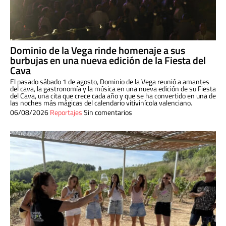
Dominio de la Vega rinde homenaje a sus
burbujas en una nueva edición de la Fiesta del
Cava
El pasado sábado 1 de agosto, Dominio de la Vega reunió a amantes
del cava, la gastronomía y la música en una nueva edición de su Fiesta
del Cava, una cita que crece cada año y que se ha convertido en una de
las noches más mágicas del calendario vitivinícola valenciano.
06/08/2026
Reportajes
Sin comentarios