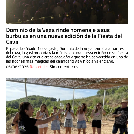
Dominio de la Vega rinde homenaje a sus
burbujas en una nueva edición de la Fiesta del
Cava
El pasado sábado 1 de agosto, Dominio de la Vega reunió a amantes
del cava, la gastronomía y la música en una nueva edición de su Fiesta
del Cava, una cita que crece cada año y que se ha convertido en una de
las noches más mágicas del calendario vitivinícola valenciano.
06/08/2026
Reportajes
Sin comentarios