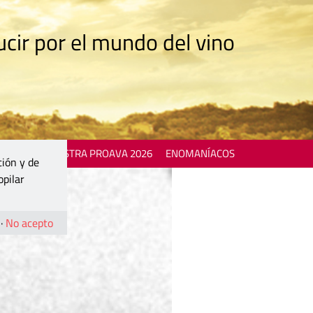
cir por el mundo del vino
 EVENTS
MOSTRA PROAVA 2026
ENOMANÍACOS
ción y de
opilar
·
No acepto