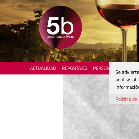
ACTUALIDAD
REPORTAJES
PERSONAJES
ENOTU
Se advierte
análisis al
información
Política de