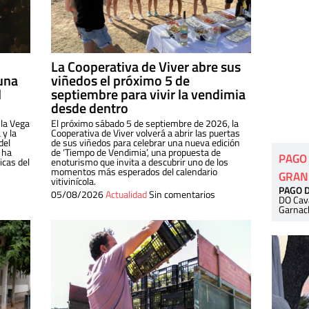
La Cooperativa de Viver abre sus
una
viñedos el próximo 5 de
l
septiembre para vivir la vendimia
desde dentro
 la Vega
El próximo sábado 5 de septiembre de 2026, la
 y la
Cooperativa de Viver volverá a abrir las puertas
del
de sus viñedos para celebrar una nueva edición
 ha
de ‘Tiempo de Vendimia’, una propuesta de
PAGO
cas del
enoturismo que invita a descubrir uno de los
momentos más esperados del calendario
GRAN
vitivinícola.
PAGO 
05/08/2026
Actualidad
Sin comentarios
DO Cav
Garnac