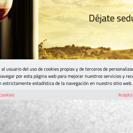
Déjate sedu
RISMO
ZONA DO
VINOS Y MÁS
GASTRONOMÍA
BLOGS
5B
 al usuario del uso de cookies propias y de terceros de personaliza
 navegar por esta página web para mejorar nuestros servicios y rec
 estrictamente estadística de la navegación en nuestro sitio web.
 cookies
Acepto