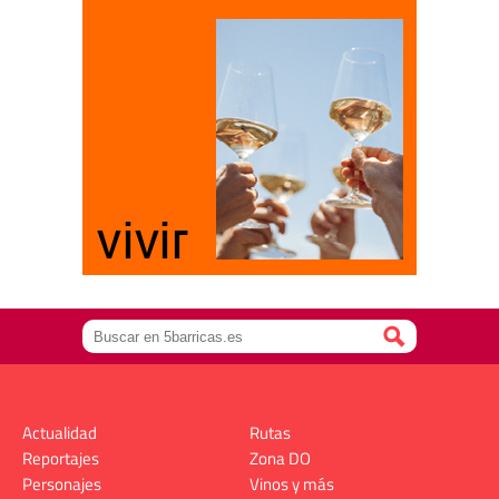
Actualidad
Rutas
Reportajes
Zona DO
Personajes
Vinos y más