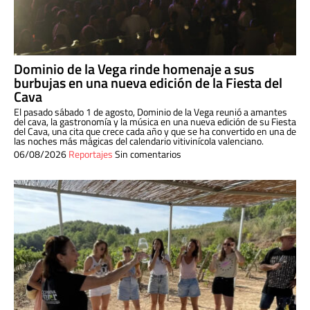
Dominio de la Vega rinde homenaje a sus
burbujas en una nueva edición de la Fiesta del
Cava
El pasado sábado 1 de agosto, Dominio de la Vega reunió a amantes
del cava, la gastronomía y la música en una nueva edición de su Fiesta
del Cava, una cita que crece cada año y que se ha convertido en una de
las noches más mágicas del calendario vitivinícola valenciano.
06/08/2026
Reportajes
Sin comentarios