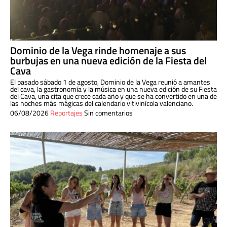
Dominio de la Vega rinde homenaje a sus
burbujas en una nueva edición de la Fiesta del
Cava
El pasado sábado 1 de agosto, Dominio de la Vega reunió a amantes
del cava, la gastronomía y la música en una nueva edición de su Fiesta
del Cava, una cita que crece cada año y que se ha convertido en una de
las noches más mágicas del calendario vitivinícola valenciano.
06/08/2026
Reportajes
Sin comentarios