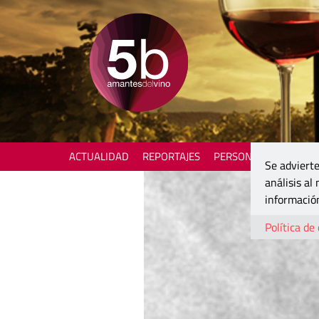
ACTUALIDAD
REPORTAJES
PERSONAJES
ENOTU
Se advierte
análisis al
información
Política de