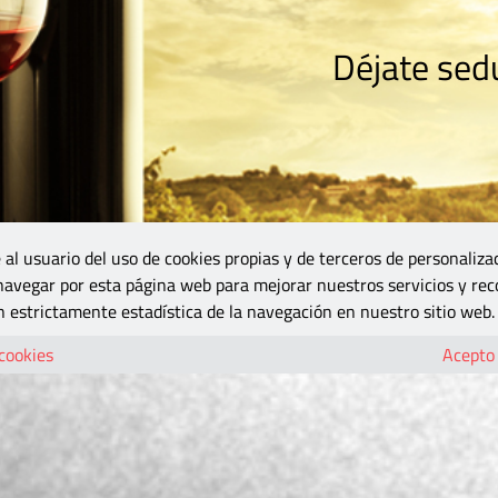
Déjate sedu
RISMO
ZONA DO
VINOS Y MÁS
GASTRONOMÍA
BLOGS
5B
 al usuario del uso de cookies propias y de terceros de personaliza
 navegar por esta página web para mejorar nuestros servicios y rec
 estrictamente estadística de la navegación en nuestro sitio web.
 cookies
Acepto