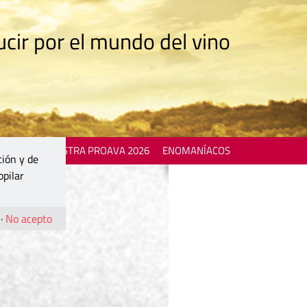
cir por el mundo del vino
 EVENTS
MOSTRA PROAVA 2026
ENOMANÍACOS
ción y de
opilar
·
No acepto