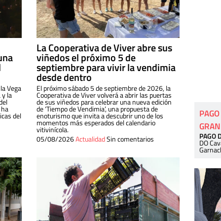
La Cooperativa de Viver abre sus
una
viñedos el próximo 5 de
l
septiembre para vivir la vendimia
desde dentro
 la Vega
El próximo sábado 5 de septiembre de 2026, la
 y la
Cooperativa de Viver volverá a abrir las puertas
del
de sus viñedos para celebrar una nueva edición
 ha
de ‘Tiempo de Vendimia’, una propuesta de
PAGO
cas del
enoturismo que invita a descubrir uno de los
momentos más esperados del calendario
GRAN
vitivinícola.
PAGO 
05/08/2026
Actualidad
Sin comentarios
DO Cav
Garnac