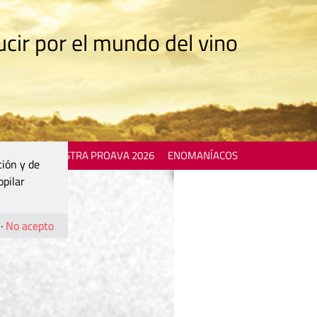
cir por el mundo del vino
 EVENTS
MOSTRA PROAVA 2026
ENOMANÍACOS
ción y de
opilar
·
No acepto