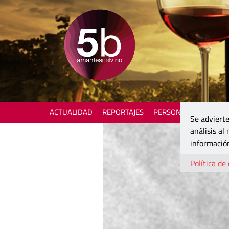
ACTUALIDAD
REPORTAJES
PERSONAJES
ENOTU
Se advierte
análisis al
información
Política de