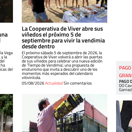
La Cooperativa de Viver abre sus
una
viñedos el próximo 5 de
l
septiembre para vivir la vendimia
desde dentro
 la Vega
El próximo sábado 5 de septiembre de 2026, la
 y la
Cooperativa de Viver volverá a abrir las puertas
del
de sus viñedos para celebrar una nueva edición
 ha
de ‘Tiempo de Vendimia’, una propuesta de
PAGO
cas del
enoturismo que invita a descubrir uno de los
momentos más esperados del calendario
GRAN
vitivinícola.
PAGO 
05/08/2026
Actualidad
Sin comentarios
DO Cav
Garnac