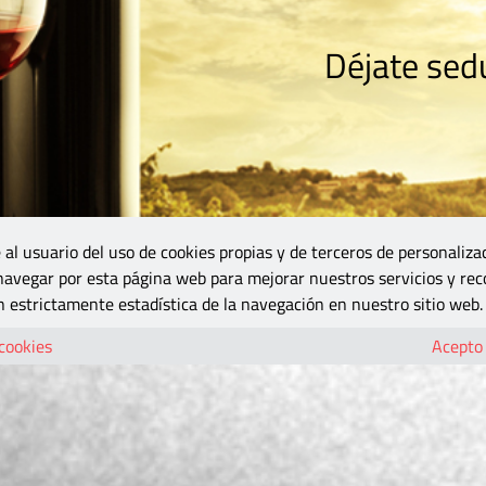
Déjate sedu
RISMO
ZONA DO
VINOS Y MÁS
GASTRONOMÍA
BLOGS
5B
 al usuario del uso de cookies propias y de terceros de personaliza
 navegar por esta página web para mejorar nuestros servicios y rec
 estrictamente estadística de la navegación en nuestro sitio web.
 cookies
Acepto