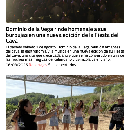
Dominio de la Vega rinde homenaje a sus
burbujas en una nueva edición de la Fiesta del
Cava
El pasado sábado 1 de agosto, Dominio de la Vega reunió a amantes
del cava, la gastronomía y la música en una nueva edición de su Fiesta
del Cava, una cita que crece cada año y que se ha convertido en una de
las noches más mágicas del calendario vitivinícola valenciano.
06/08/2026
Reportajes
Sin comentarios