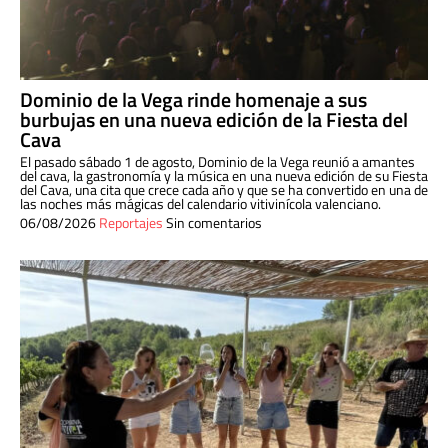
Dominio de la Vega rinde homenaje a sus
burbujas en una nueva edición de la Fiesta del
Cava
El pasado sábado 1 de agosto, Dominio de la Vega reunió a amantes
del cava, la gastronomía y la música en una nueva edición de su Fiesta
del Cava, una cita que crece cada año y que se ha convertido en una de
las noches más mágicas del calendario vitivinícola valenciano.
06/08/2026
Reportajes
Sin comentarios