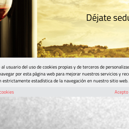
Déjate sedu
RISMO
ZONA DO
VINOS Y MÁS
GASTRONOMÍA
BLOGS
5B
 al usuario del uso de cookies propias y de terceros de personaliza
 navegar por esta página web para mejorar nuestros servicios y rec
 estrictamente estadística de la navegación en nuestro sitio web.
 cookies
Acepto