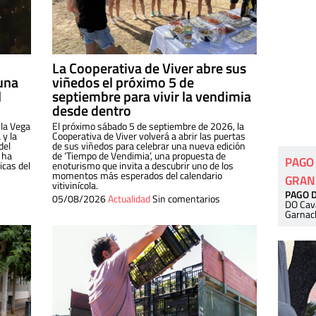
La Cooperativa de Viver abre sus
una
viñedos el próximo 5 de
l
septiembre para vivir la vendimia
desde dentro
 la Vega
El próximo sábado 5 de septiembre de 2026, la
 y la
Cooperativa de Viver volverá a abrir las puertas
del
de sus viñedos para celebrar una nueva edición
 ha
de ‘Tiempo de Vendimia’, una propuesta de
PAGO
cas del
enoturismo que invita a descubrir uno de los
momentos más esperados del calendario
GRAN
vitivinícola.
PAGO 
05/08/2026
Actualidad
Sin comentarios
DO Cav
Garnac