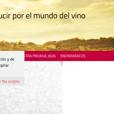
cir por el mundo del vino
 EVENTS
MOSTRA PROAVA 2026
ENOMANÍACOS
ción y de
opilar
·
No acepto