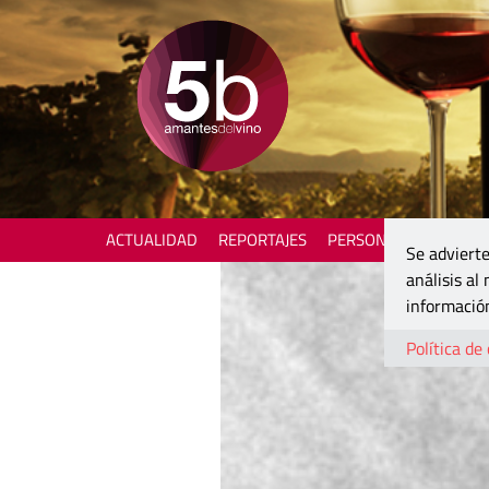
ACTUALIDAD
REPORTAJES
PERSONAJES
ENOTU
Se advierte
análisis al
información
Política de