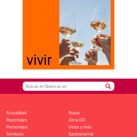
Actualidad
Rutas
Reportajes
Zona DO
Personajes
Vinos y más
Territorio
Gastronomía