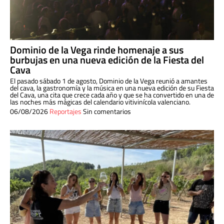
Dominio de la Vega rinde homenaje a sus
burbujas en una nueva edición de la Fiesta del
Cava
El pasado sábado 1 de agosto, Dominio de la Vega reunió a amantes
del cava, la gastronomía y la música en una nueva edición de su Fiesta
del Cava, una cita que crece cada año y que se ha convertido en una de
las noches más mágicas del calendario vitivinícola valenciano.
06/08/2026
Reportajes
Sin comentarios